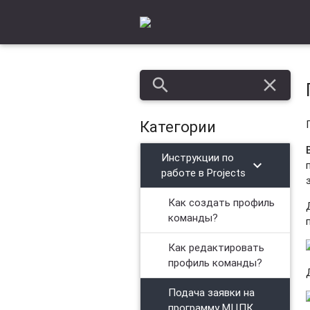
search
close
Категории
Инструкции по
chevron_right
работе в Projects
Как создать профиль
команды?
Как редактировать
профиль команды?
Подача заявки на
программу МЦПК