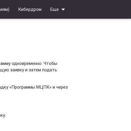
arrow_drop_down
циям)
Кибердром
Еще
грамму одновременно. Чтобы
ущую заявку и затем подать
ладку «Программы МЦПК» и через
ку.