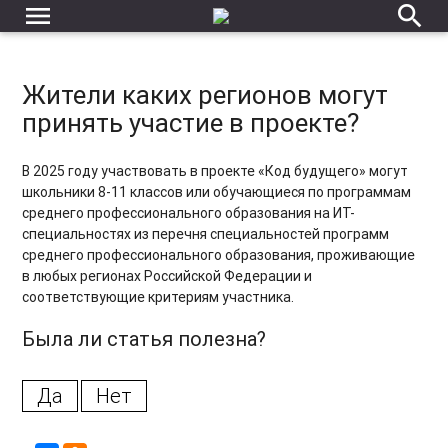
Каким образом я смогу подписать договор, если живу в
menu
search
регионе, а образовательная организация находится в
Москве?
Когда будет готов сертификат по проекту «Код будущего»
Жители каких регионов могут
?
принять участие в проекте?
Ошибка при подаче заявки
В 2025 году участвовать в проекте «Код будущего» могут
В течение какого срока мне нужно пройти единое
школьники 8-11 классов или обучающиеся по программам
вступительное испытание?
среднего профессионального образования на ИТ-
специальностях из перечня специальностей программ
среднего профессионального образования, проживающие
в любых регионах Российской Федерации и
соответствующие критериям участника.
Была ли статья полезна?
Да
Нет