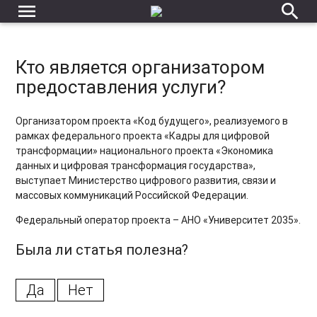
Каким образом я смогу подписать договор, если живу в
menu
search
регионе, а образовательная организация находится в
Москве?
Когда будет готов сертификат по проекту «Код будущего»
Кто является организатором
?
предоставления услуги?
Ошибка при подаче заявки
Организатором проекта «Код будущего», реализуемого в
В течение какого срока мне нужно пройти единое
рамках федерального проекта «Кадры для цифровой
вступительное испытание?
трансформации» национального проекта «Экономика
данных и цифровая трансформация государства»,
выступает Министерство цифрового развития, связи и
массовых коммуникаций Российской Федерации.
Федеральный оператор проекта – АНО «Университет 2035».
Была ли статья полезна?
Да
Нет