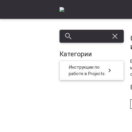
search
close
Категории
Инструкции по
chevron_right
работе в Projects