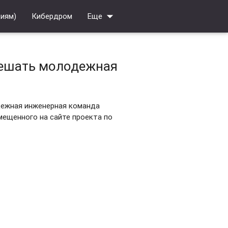
arrow_drop_down
циям)
Кибердром
Еще
решать молодежная
дежная инженерная команда
мещенного на сайте проекта по